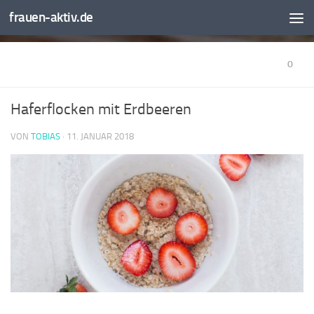
frauen-aktiv.de
0
Haferflocken mit Erdbeeren
VON
TOBIAS
·
11. JANUAR 2018