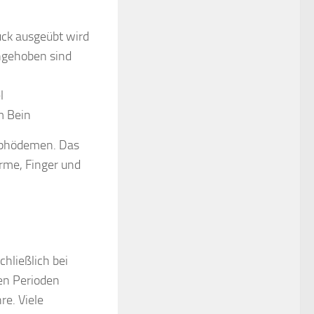
uck ausgeübt wird
ngehoben sind
l
m Bein
mphödemen. Das
rme, Finger und
chließlich bei
ren Perioden
e. Viele