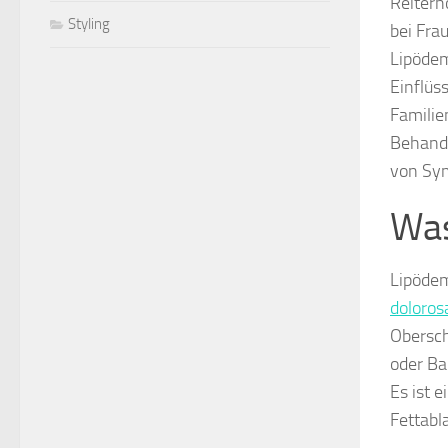
Reiterh
Styling
bei Fra
Lipödem
Einflüs
Familie
Behandl
von Sym
Was
Lipödem
doloros
Obersch
oder Ba
Es ist 
Fettabl