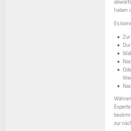
abwärts
haben o
Es komm
Zur
Dur
Wäh
Nac
Ode
Wec
Nac
Während
Experte
bestimm
zur näc