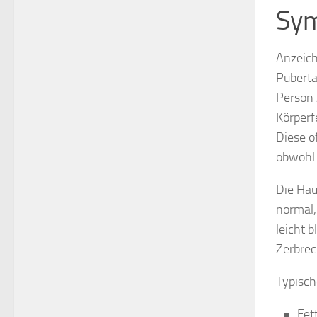
Sy
Anzeich
Pubertä
Person 
Körperf
Diese o
obwohl e
Die Hau
normal,
leicht 
Zerbrec
Typisch
Fet