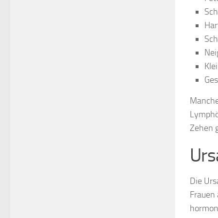
Sch
Har
Sch
Nei
Kle
Ges
Manche
Lymphöd
Zehen 
Urs
Die Urs
Frauen 
hormone