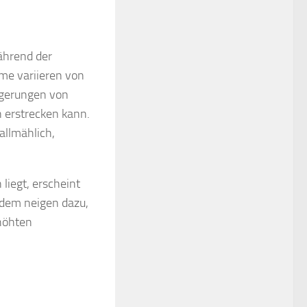
ährend der
me variieren von
agerungen von
n erstrecken kann.
allmählich,
liegt, erscheint
ödem neigen dazu,
höhten