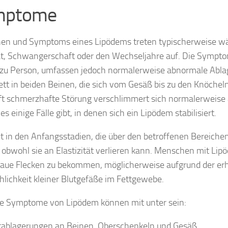
mptome
en und Symptoms eines Lipödems treten typischerweise w
t, Schwangerschaft oder den Wechseljahre auf. Die Sympto
zu Person, umfassen jedoch normalerweise abnormale Abl
ett in beiden Beinen, die sich vom Gesäß bis zu den Knöchel
ft schmerzhafte Störung verschlimmert sich normalerweise 
s einige Fälle gibt, in denen sich ein Lipödem stabilisiert.
t in den Anfangsstadien, die über den betroffenen Bereichen 
 obwohl sie an Elastizität verlieren kann. Menschen mit Lip
blaue Flecken zu bekommen, möglicherweise aufgrund der er
hlichkeit kleiner Blutgefäße im Fettgewebe.
e Symptome von Lipödem können mit unter sein:
tablagerungen an Beinen, Oberschenkeln und Gesäß