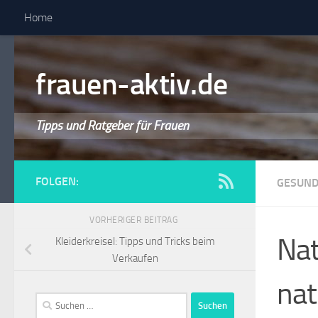
Home
frauen-aktiv.de
Tipps und Ratgeber für Frauen
FOLGEN:
GESUND
VORHERIGER BEITRAG
Nat
Kleiderkreisel: Tipps und Tricks beim
Verkaufen
nat
Suchen
nach: