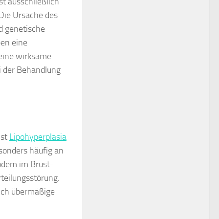
st ausschließlich
 Die Ursache des
d genetische
ben eine
keine wirksame
i der Behandlung
ist
Lipohyperplasia
sonders häufig an
pödem im Brust-
teilungsstörung.
 sich übermäßige