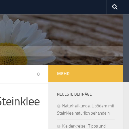
MEHR
0
NEUESTE BEITRÄGE
teinklee
Naturheilkunde: Lipödem mit
Steinklee natürlich behandeln
Kleiderkreisel: Tipps und