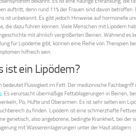
osensyndrom bekannt. Es ist eine häufige Erkrankung, die fa
uen auftritt, denn rund 11% der Frauen sind davon betroffen.
s ist unbekannt. Es gibt jedoch Hinweise auf hormonelle un
se, die dazu führen können. Viele Menschen mit Lipödem ha
ngeschichte mit ähnlich vergrößerten Beinen. Während es 
ung für Lipödeme gibt, können eine Reihe von Therapien be
ptomen hilfreich sein.
 ist ein Lipödem?
 bedeutet Flüssigkeit im Fett. Der medizinische Fachbegriff 
a
. Es verursacht übermäßige Fettablagerungen in Beinen, be
enkeln, Po, Hüfte und Oberarmen. Es ist sehr selten ein Li
uchbereich zu finden. Lipödem ist eine schmerzhafte Fettver
eine genetisch, also angeborene, bedingte Krankheit, bei der
agerung mit Wassereinlagerungen unter der Haut ablagern.