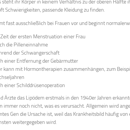
 steht ihr Körper in keinem Verhältnis zu der oberen Hälfte i
ft Schwierigkeiten, passende Kleidung zu finden.
t fast ausschließlich bei Frauen vor und beginnt normalerw
 Zeit der ersten Menstruation einer Frau
ch die Pilleneinnahme
rend der Schwangerschaft
h einer Entfernung der Gebärmutter
r kann mit Hormontherapien zusammenhängen, zum Beispie
hseljahren
h einer Schilddrüsenoperation
 Ärzte das Lipödem erstmals in den 1940er Jahren erkannt
n immer noch nicht, was es verursacht. Allgemein wird an
tes Gen die Ursache ist, weil das Krankheitsbild häufig von
hsten weitergegeben wird.