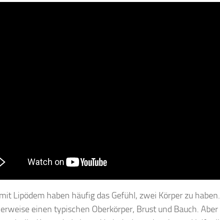
mit Lipödem haben häufig das Gefühl, zwei Körper zu haben
erweise einen typischen Oberkörper, Brust und Bauch. Aber v