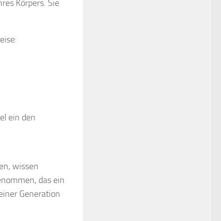
hres Körpers. Sie
eise:
l ein den
en, wissen
genommen, das ein
 einer Generation