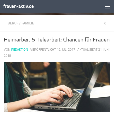
frauen-aktiv.de
BERUF
/
FAMILIE
0
Heimarbeit & Telearbeit: Chancen für Frauen
VON
REDAKTION
· VERÖFFENTLICHT
19. JULI 2017
· AKTUALISIERT
21. JUNI
2018