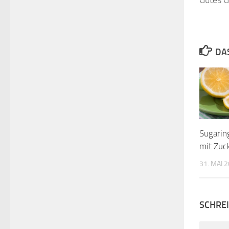
Gutes G
DA
Sugarin
mit Zuc
31. MAI 
SCHRE