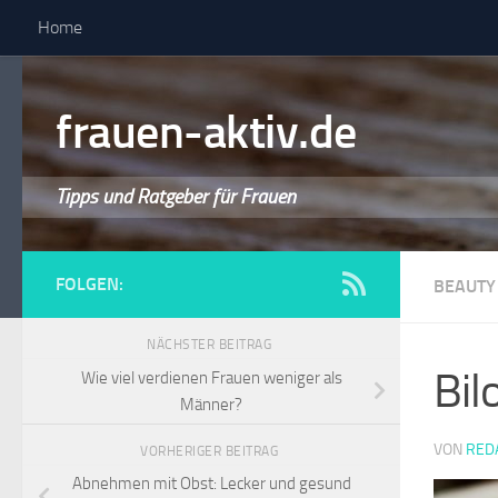
Home
frauen-aktiv.de
Tipps und Ratgeber für Frauen
FOLGEN:
BEAUTY
NÄCHSTER BEITRAG
Bil
Wie viel verdienen Frauen weniger als
Männer?
VON
RED
VORHERIGER BEITRAG
Abnehmen mit Obst: Lecker und gesund