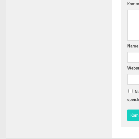
Komm
Nam
Websi
Na
speich