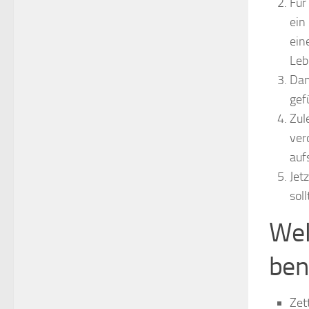
Für
ein
ein
Leb
Dan
gef
Zul
ver
auf
Jet
sol
Wel
ben
Zet