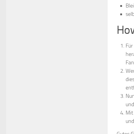
Ble
sel
How
Für
her
Fan
Wen
die
ent
Nun
und
Mit
und