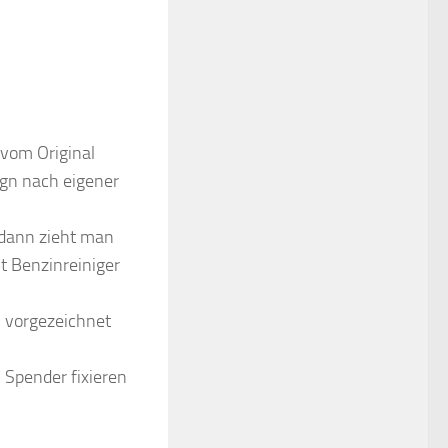
 vom Original
ign nach eigener
 dann zieht man
t Benzinreiniger
l vorgezeichnet
m Spender fixieren