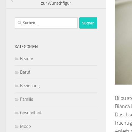
zur Wunschfigur
Suchen
nach:
KATEGORIEN
Beauty
Beruf
Beziehung
Bilou s
Familie
Bianca 
Gesundheit
Duschsc
fruchti
Mode
Anleitu