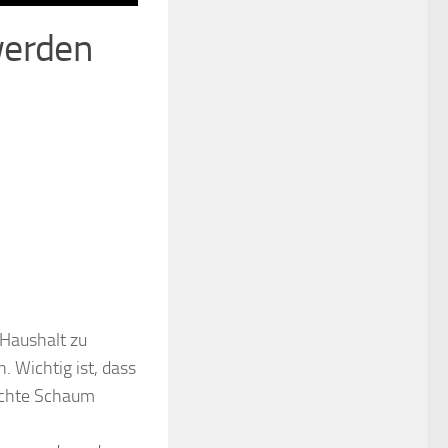
werden
 Haushalt zu
 Wichtig ist, dass
schte Schaum