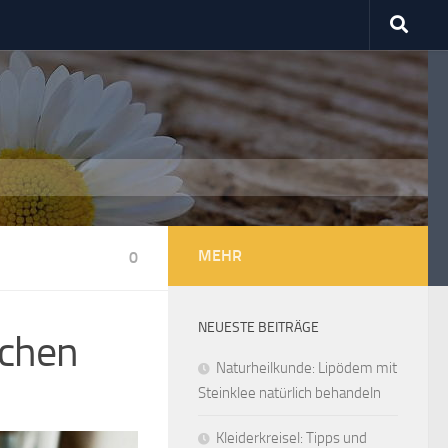
MEHR
0
NEUESTE BEITRÄGE
achen
Naturheilkunde: Lipödem mit
Steinklee natürlich behandeln
Kleiderkreisel: Tipps und