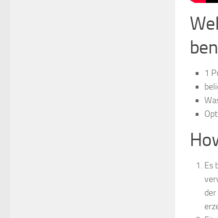
Wel
ben
1 P
bel
Was
Opt
How
Es 
ver
der
erz