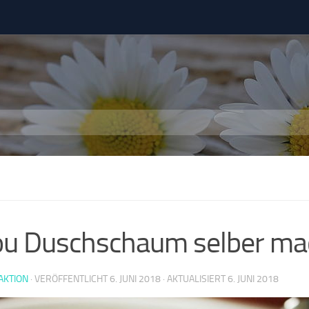
ou Duschschaum selber m
AKTION
· VERÖFFENTLICHT
6. JUNI 2018
· AKTUALISIERT
6. JUNI 2018