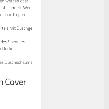
men werden oder
hte, ähnelt. Wer
n paar Tropfen
ertels mit Duschgel
 des Spenders
n Deckel
z des Duschschaums
n Cover