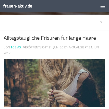
frauen-aktiv.de
0
Alltagstaugliche Frisuren für lange Haare
VON
TOBIAS
· VERÖFFENTLICHT
21. JUNI 2017
· AKTUALISIERT
21. JUNI
2017